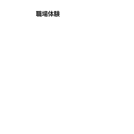
​職場体験
普段生活しているだけでは触れることができな
い、実際の職場に出向き、見学・体験を行いま
す。様々な職種に触れることで、 こども達の、
好きなこと・得意なことを見つける良い機会を
提供します。
事業所内だけにとどまらず、 働くイメージを付
けるため職場体験にいきます。様々な職場に触
れることができます。