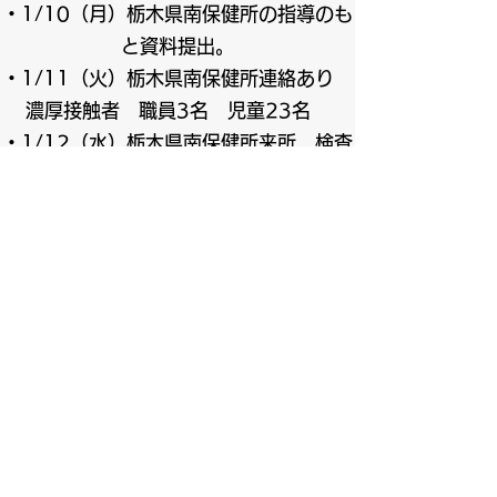
・1/10（月）栃木県南保健所の指導のも
と資料提出。
・1/11（火）栃木県南保健所連絡あり
濃厚接触者 職員3名 児童23名
・1/12（水）栃木県南保健所来所 検査
実施
現時点で保健所の指導により蔓延防止先
策に努めております。また他のお客様、
職員への新型コロナウイルスに感染した
という報告や体調不良によるお休みなど
は発生しておりません。 万が一、体調不
良などがあった場合には、医師や保健所
の指示のもと行動していただくようお願
い申し上げます。
また、感染が判明した職員や濃厚接触者